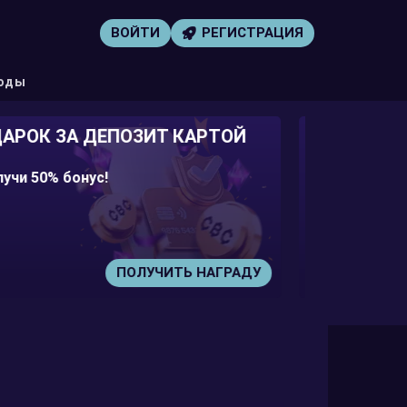
ВОЙТИ
РЕГИСТРАЦИЯ
оды
IP УРОВЕНЬ
ПОЛУЧИ 
Получи кешбек до 18% + до 10
Пополни 
миллионов руб.
ОТКРЫТЬ