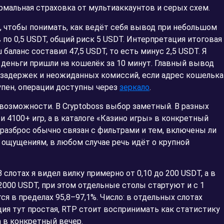
ормальная страховка от мультиаккаунтов и серых схем.
о, чтобы понимать, как ведёт себя вывод при небольшом
в по 0,5 USDT, общий риск 5 USDT. Интерпретация итоговая
аланс составил 47,5 USDT, то есть минус 2,5 USDT. Я
, деньги пришли на кошелёк за 10 минут. Главный вывод
т задержек и неожиданных комиссий, если адрес кошелька
упен, операции доступны через
зеркало
.
озможности. В Cryptoboss выбор заметный. В разных
и 4100+ игр, а в каталоге «Казино игры» в конкретный
 разброс обычно связан с фильтрами и тем, включены ли
о ощущениям, в любом случае речь идёт о крупной
слотах я видел вилку примерно от 0,10 до 200 USDT, а в
 2000 USDT, при этом отдельные столы стартуют и с 1
я в пределах 95,8–97,1%. Число: в отдельных слотах
ция тут простая, RTP стоит воспринимать как статистику
а в конкретный вечер.