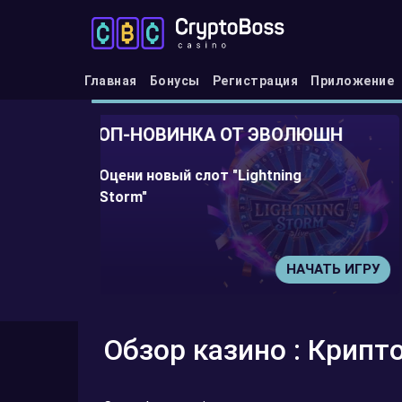
Главная
Бонусы
Регистрация
Приложение
ЮШН
WELCOME-БОНУС
100% и 50 фриспинов на первое
пополнение
АТЬ ИГРУ
ПОЛУЧИТЬ БОНУ
Обзор казино : Крипт