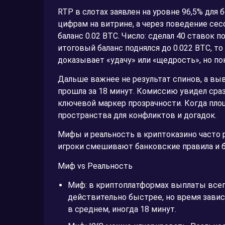
RTP в слотах заявлен на уровне 96,5% для 
цифрам на витрине, а через поведение сес
баланс 0.02 BTC. Число: сделал 40 ставок 
итоговый баланс поднялся до 0.022 BTC, то
доказывает «удачу» или «щедрость», но по
Дальше важнее не результат спинов, а выв
прошла за 18 минут. Комиссию увидел сраз
ключевой маркер прозрачности. Когда пл
пространства для конфликтов и догадок.
Мифы и реальность в криптоказино часто ра
игроки смешивают банковские правила и б
Миф vs Реальность
Миф: в криптоплатформах выплаты всегд
действительно быстрее, но время завис
в среднем, иногда 18 минут.