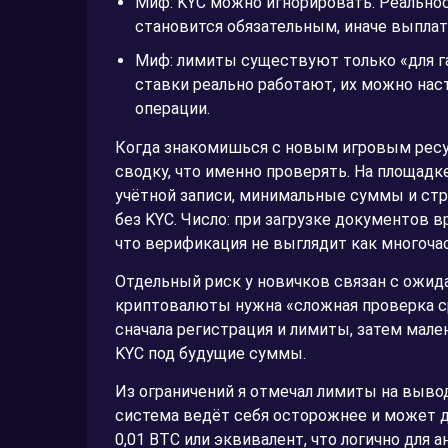
Миф: KYC можно игнорировать. Реальнос
становится обязательным, иначе выплат
Миф: лимиты существуют только «для га
ставки реально работают, их можно нас
операции.
Когда знакомишься с новым игровым ресур
сводку, что именно проверять. На площадк
учётной записи, минимальные суммы и стр
без KYC. Число: при загрузке документов 
что верификация не выглядит как многоча
Отдельный риск у новичков связан с ожида
криптовалюты нужна «сложная проверка ср
сначала регистрация и лимиты, затем мале
KYC под будущие суммы.
Из ограничений я отмечал лимиты на вывод
система ведёт себя осторожнее и может д
0,01 BTC или эквивалент, что логично для а