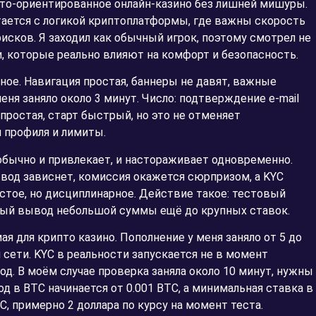
ипто-ориентированное онлайн-казино без лишней мишуры.
ается с логикой криптоплатформы, где важны скорость
исков. Я заходил как обычный игрок, поэтому смотрел не
, которые реально влияют на комфорт и безопасность.
ное. Навигация простая, баннеры не давят, важные
еня заняло около 3 минут. Число: подтверждение e-mail
простая, старт быстрый, но это не отменяет
 профиля и лимиты.
бычно и привлекает, и настораживает одновременно.
ывод зависнет, комиссия окажется сюрпризом, а KYC
стое, но дисциплинарное. Действие такое: тестовый
овый вывод небольшой суммы ещё до крупных ставок.
я для крипто казино. Пополнение у меня заняло от 5 до
и сети. KYC в реальности запускается не в момент
од. В моём случае проверка заняла около 10 минут, нужны
д в BTC начинается от 0.001 BTC, а минимальная ставка в
C, примерно 2 доллара по курсу на момент теста.